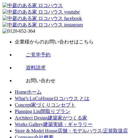
企業様からの
お問い合わせはこちら
ご見学予約
資料請求
お問い合わせ
Home
ホーム
What’s LoCoHouse
ロコハウス とは
Concept
家づくりコンセプト
Planning List
間取りプラン
Architect Design
建築家がつくる家
Works Gallery
建築実績・ギャラリー
Store & Model House
店舗・モデルハウス/正規取扱店
Company
会社概要