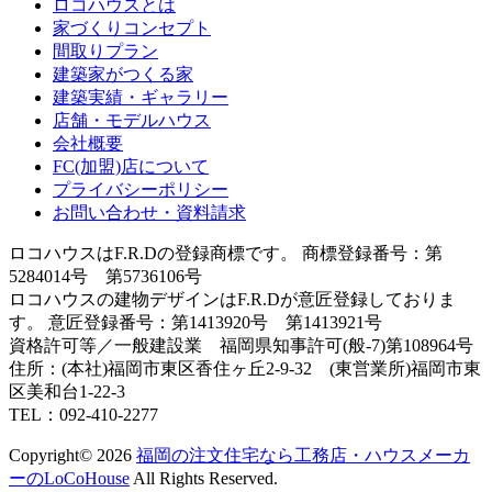
ロコハウスとは
家づくりコンセプト
間取りプラン
建築家がつくる家
建築実績・ギャラリー
店舗・モデルハウス
会社概要
FC(加盟)店について
プライバシーポリシー
お問い合わせ・資料請求
ロコハウスはF.R.Dの登録商標です。 商標登録番号：第
5284014号 第5736106号
ロコハウスの建物デザインはF.R.Dが意匠登録しておりま
す。 意匠登録番号：第1413920号 第1413921号
資格許可等／一般建設業 福岡県知事許可(般-7)第108964号
住所：(本社)福岡市東区香住ヶ丘2-9-32 (東営業所)福岡市東
区美和台1-22-3
TEL：092-410-2277
Copyright© 2026
福岡の注文住宅なら工務店・ハウスメーカ
ーのLoCoHouse
All Rights Reserved.