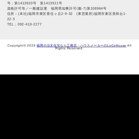
号：第1413920号 第1413921号
資格許可等／一般建設業 福岡県知事許可(般-7)第108964号
住所：(本社)福岡市東区香住ヶ丘2-9-32 (東営業所)福岡市東区美和台1-
22-3
TEL：092-410-2277
Copyright© 2026
福岡の注文住宅なら工務店・ハウスメーカーのLoCoHouse
All
Rights Reserved.