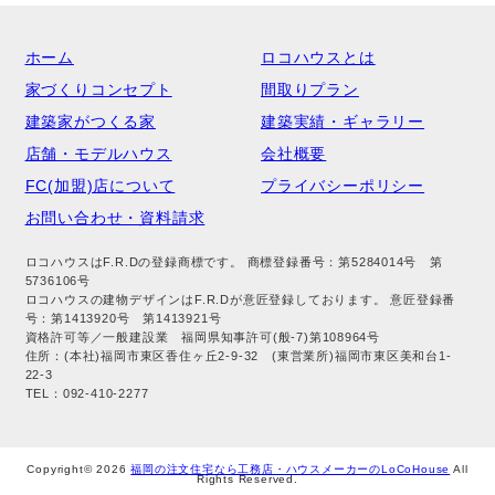
ホーム
ロコハウスとは
家づくりコンセプト
間取りプラン
建築家がつくる家
建築実績・ギャラリー
店舗・モデルハウス
会社概要
FC(加盟)店について
プライバシーポリシー
お問い合わせ・資料請求
ロコハウスはF.R.Dの登録商標です。 商標登録番号：第5284014号 第
5736106号
ロコハウスの建物デザインはF.R.Dが意匠登録しております。 意匠登録番
号：第1413920号 第1413921号
資格許可等／一般建設業 福岡県知事許可(般-7)第108964号
住所：(本社)福岡市東区香住ヶ丘2-9-32 (東営業所)福岡市東区美和台1-
22-3
TEL：092-410-2277
Copyright© 2026
福岡の注文住宅なら工務店・ハウスメーカーのLoCoHouse
All
Rights Reserved.