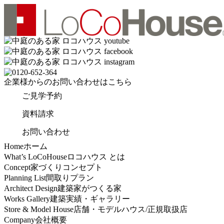
企業様からの
お問い合わせはこちら
ご見学予約
資料請求
お問い合わせ
Home
ホーム
What’s LoCoHouse
ロコハウス とは
Concept
家づくりコンセプト
Planning List
間取りプラン
Architect Design
建築家がつくる家
Works Gallery
建築実績・ギャラリー
Store & Model House
店舗・モデルハウス/正規取扱店
Company
会社概要