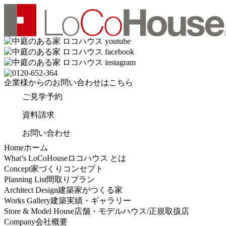
企業様からの
お問い合わせはこちら
ご見学予約
資料請求
お問い合わせ
Home
ホーム
What’s LoCoHouse
ロコハウス とは
Concept
家づくりコンセプト
Planning List
間取りプラン
Architect Design
建築家がつくる家
Works Gallery
建築実績・ギャラリー
Store & Model House
店舗・モデルハウス/正規取扱店
Company
会社概要