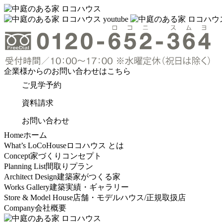
企業様からの
お問い合わせはこちら
ご見学予約
資料請求
お問い合わせ
Home
ホーム
What’s LoCoHouse
ロコハウス とは
Concept
家づくりコンセプト
Planning List
間取りプラン
Architect Design
建築家がつくる家
Works Gallery
建築実績・ギャラリー
Store & Model House
店舗・モデルハウス/正規取扱店
Company
会社概要